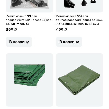
Ремкомплект №1 для
Ремкомплект №3 для
палаток:Огрис2,Каслрей4,Кле
тентов,палаток:Невис,Грейндж
р3,Дингл Лайт3
,Кейд,Вирджиния4квик,Трим
399 ₽
499 ₽
В корзину
В корзину