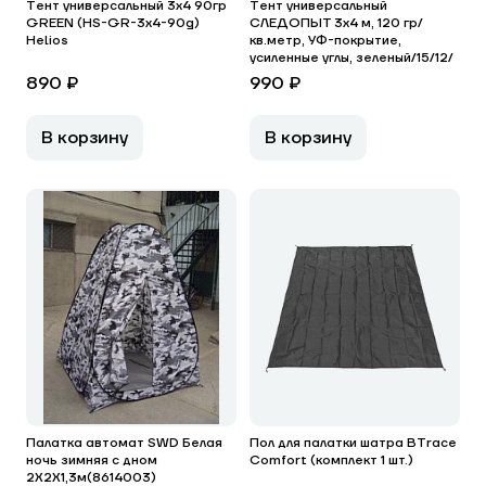
Тент универсальный 3х4 90гр
Тент универсальный
GREEN (HS-GR-3х4-90g)
СЛЕДОПЫТ 3x4 м, 120 гр/
Helios
кв.метр, УФ-покрытие,
усиленные углы, зеленый/15/12/
890 ₽
990 ₽
В корзину
В корзину
Палатка автомат SWD Белая
Пол для палатки шатра BTrace
ночь зимняя с дном
Comfort (комплект 1 шт.)
2Х2Х1,3м(8614003)