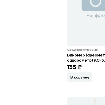
Средства измерения
Виномер (ареомет
сахарометр) АС-3,
135 ₽
В корзину