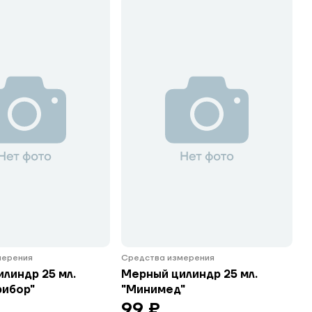
мерения
Средства измерения
линдр 25 мл.
Мерный цилиндр 25 мл.
рибор"
"Минимед"
99 ₽