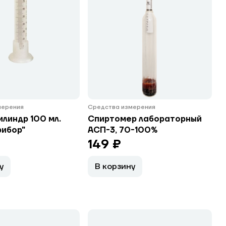
мерения
Средства измерения
линдр 100 мл.
Спиртомер лабораторный
рибор"
АСП-3, 70-100%
149 ₽
у
В корзину