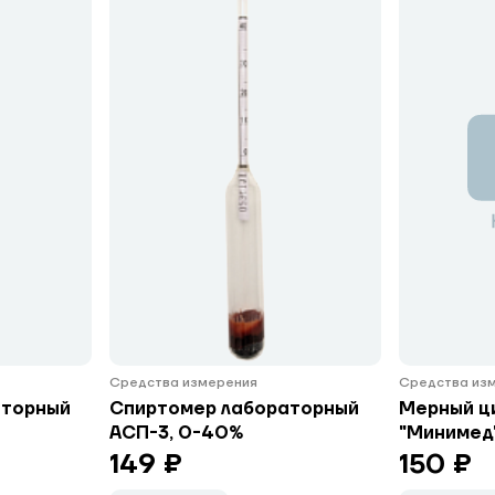
Средства измерения
Средства из
аторный
Спиртомер лабораторный
Мерный ци
АСП-3, 0-40%
"Минимед
149 ₽
150 ₽