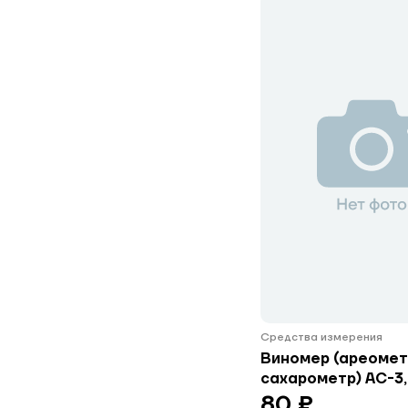
Средства измерения
Виномер (ареомет
сахарометр) АС-3,
80 ₽