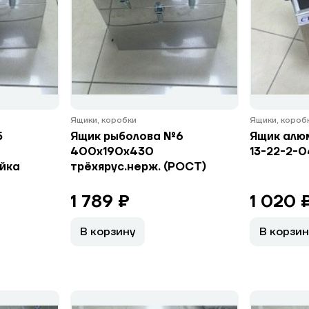
Ящики, коробки
Ящики, короб
5
Ящик рыболова №6
Ящик алю
400x190x430
13-22-2-
йка
трёхярус.нерж. (РОСТ)
1 789 ₽
1 020 
В корзину
В корзин