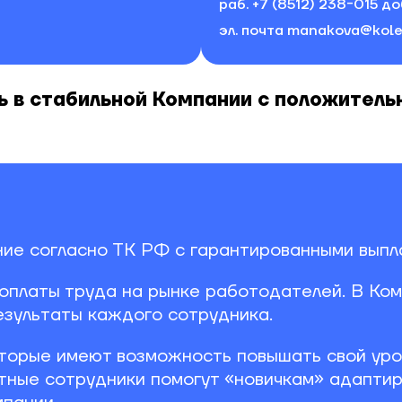
раб.
+7 (8512) 238-015 до
эл. почта
manakova@kole
 в стабильной Компании с положитель
е согласно ТК РФ с гарантированными выпла
оплаты труда на рынке работодателей. В Ком
езультаты каждого сотрудника.
торые имеют возможность повышать свой уров
тные сотрудники помогут «новичкам» адаптир