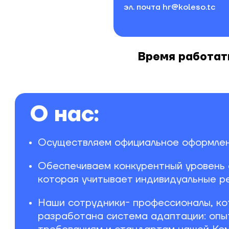
эл. почта
hr@koleso.tc
Время работать
О нас:
Осуществляем официальное оформлени
Обеспечиваем конкурентный уровень 
которая учитывает индивидуальные р
Наши сотрудники- профессионалы, ко
разработана система адаптации: опы