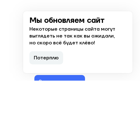
Мы обновляем сайт
Некоторые страницы сайта могут
выглядеть не так как вы ожидали,
но скоро всё будет клёво!
+7 (8512) 238 000
Потерплю
Ответим с 8:00 до 19:00
Заказать звонок
Астрахань, ул. Николая Островского,
148
Эл. почта для партнеров:
b2b@koleso.tc