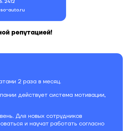
б. 2412
so-auto.ru
ной репутацией!
тами 2 раза в месяц.
пании действует система мотивации,
ень. Для новых сотрудников
оваться и научат работать согласно