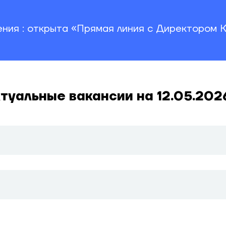
ния : открыта «Прямая линия с Директором К
туальные вакансии на 12.05.2026
продажи), рассмотрим кандидатов без опыта работы!
.