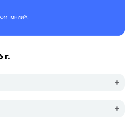
омпании».
 г.