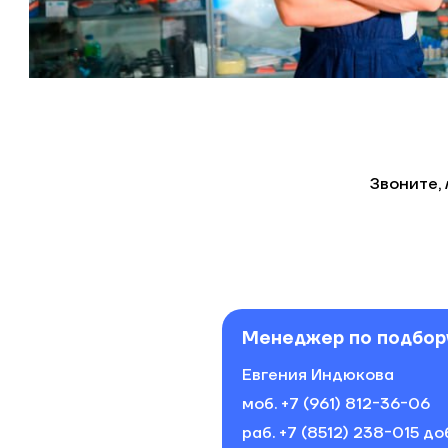
Звоните,
Менеджер по подбор
Евгения Индюкова
моб.
+7 (961) 812-36-06
раб.
+7 (8512) 238-015 до