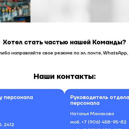
Хотел стать частью нашей Команды?
 либо направляйте свое резюме по
эл. почте
,
WhatsApp
,
Наши контакты:
у персонала
Руководитель отдела
персонала
Наталья Манакова
моб.
+7 (906) 458-95-82
б. 2412