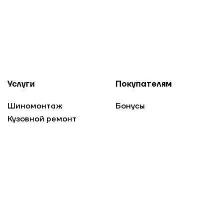
Услуги
Покупателям
Шиномонтаж
Бонусы
Кузовной ремонт
Техобслуживание
Оплата
Проверка
Доставка
аккумуляторов
Гарантия
Хранение шин
О компании
Вакансии
Оружейная
Новости
Контакты