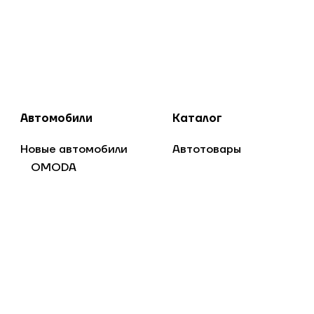
Автомобили
Каталог
Новые автомобили
Автотовары
OMODA
Jaecoo
Дом и сад
Lada
Спорт и отдых
Jac
Стройка и ремонт
FAW
Jetta
DONGFENG
SOLARIS