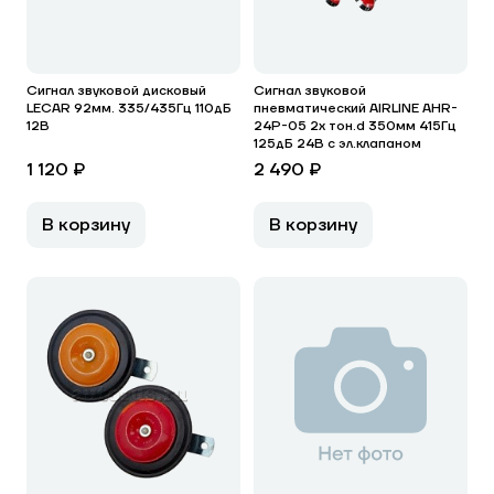
Сигнал звуковой дисковый
Сигнал звуковой
LECAR 92мм. 335/435Гц 110дБ
пневматический AIRLINE AHR-
12В
24P-05 2x тон.d 350мм 415Гц
125дБ 24В с эл.клапаном
1 120 ₽
2 490 ₽
В корзину
В корзину