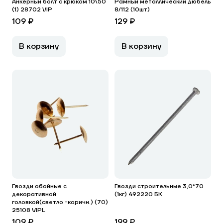
Анкерный болт с крюком 10\50
Рамный металлический дюбель
(1) 28702 VIP
8/112 (10шт)
109 ₽
129 ₽
В корзину
В корзину
Гвозди обойные с
Гвозди строительные 3,0*70
декоративной
(1кг) 492220 БК
головкой(светло -коричн.) (70)
25108 VIPL
109 ₽
199 ₽