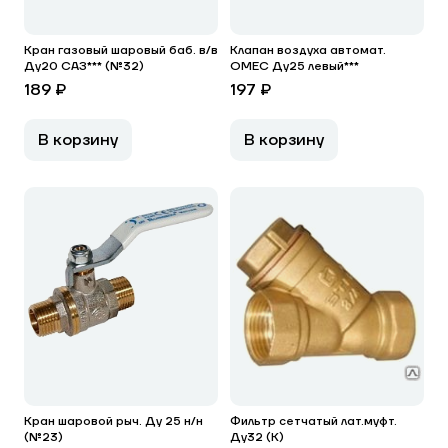
Кран газовый шаровый баб. в/в
Клапан воздуха автомат.
Ду20 САЗ*** (№32)
OMEC Ду25 левый***
189 ₽
197 ₽
В корзину
В корзину
Кран шаровой рыч. Ду 25 н/н
Фильтр сетчатый лат.муфт.
(№23)
Ду32 (К)