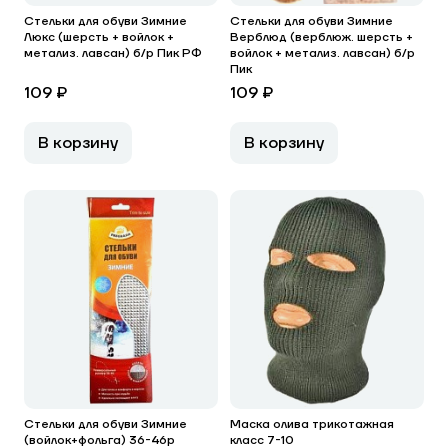
Стельки для обуви Зимние
Стельки для обуви Зимние
Люкс (шерсть + войлок +
Верблюд (верблюж. шерсть +
метализ. лавсан) б/р Пик РФ
войлок + метализ. лавсан) б/р
Пик
109 ₽
109 ₽
В корзину
В корзину
Стельки для обуви Зимние
Маска олива трикотажная
(войлок+фольга) 36-46р
класс 7-10