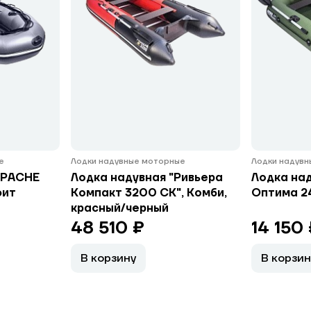
е
Лодки надувные моторные
Лодки надувн
APACHE
Лодка надувная "Ривьера
Лодка над
фит
Компакт 3200 СК", Комби,
Оптима 2
красный/черный
48 510 ₽
14 150
В корзину
В корзин