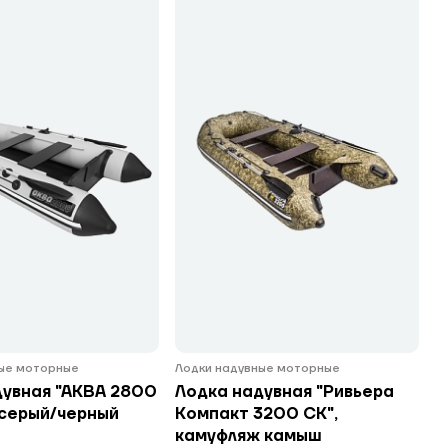
ные моторные
Лодки надувные моторные
дувная "АКВА 2800
Лодка надувная "Ривьера
-серый/черный
Компакт 3200 СК",
камуфляж камыш