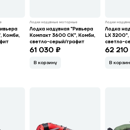
е
Лодки надувные моторные
Лодки надув
Ривьера
Лодка надувная "Ривьера
Лодка на
, Комби,
Компакт 3600 СК", Комби,
LX 3200",
афит
светло-серый/графит
светло-с
61 030 ₽
62 210
В корзину
В корзин