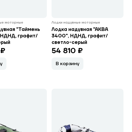
ные моторные
Лодки надувные моторные
дувная "Таймень
Лодка надувная "АКВА
 НДНД, графит/
3400", НДНД, графит/
ерый
светло-серый
 ₽
54 810 ₽
у
В корзину