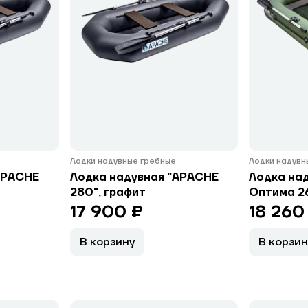
Лодки надувные гребные
Лодки надувн
APACHE
Лодка надувная "APACHE
Лодка над
280", графит
Оптима 26
17 900 ₽
18 260
В корзину
В корзин