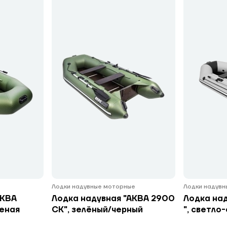
Лодки надувные моторные
Лодки надув
АКВА
Лодка надувная "АКВА 2900
Лодка на
леная
СК", зелёный/черный
", светло