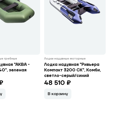
ые гребные
Лодки надувные моторные
увная "АКВА -
Лодка надувная "Ривьера
40", зеленая
Компакт 3200 СК", Комби,
светло-серый/синий
 ₽
48 510 ₽
у
В корзину