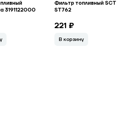
опливный
Фильтр топливный SCT
ia 3191122000
ST762
221 ₽
у
В корзину