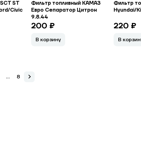
 SCT SТ
Фильтр топливный КАМАЗ
Фильтр т
rd/Civic
Евро Сепаратор Цитрон
Hyundai/K
9.8.44
200 ₽
220 ₽
В корзину
В корзин
...
8