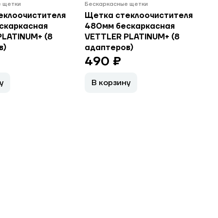
 щетки
Бескаркасные щетки
еклоочистителя
Щетка стеклоочистителя
скаркасная
480мм бескаркасная
PLATINUM+ (8
VETTLER PLATINUM+ (8
в)
адаптеров)
490 ₽
у
В корзину