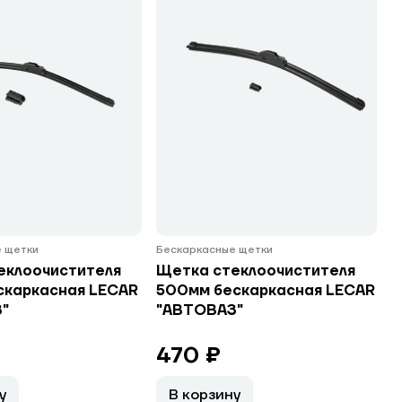
 щетки
Бескаркасные щетки
еклоочистителя
Щетка стеклоочистителя
скаркасная LECAR
500мм бескаркасная LECAR
"
"АВТОВАЗ"
470 ₽
у
В корзину