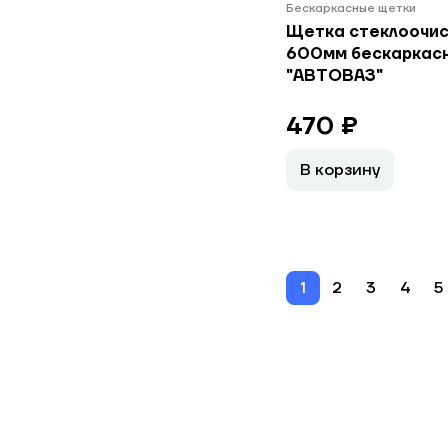
Бескаркасные щетки
Щетка стеклоочис
600мм бескаркас
"АВТОВАЗ"
470 ₽
В корзину
1
2
3
4
5