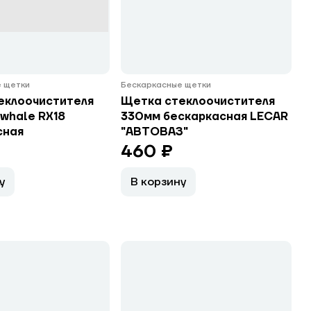
 щетки
Бескаркасные щетки
еклоочистителя
Щетка стеклоочистителя
whale RX18
330мм бескаркасная LECAR
сная
"АВТОВАЗ"
460 ₽
у
В корзину