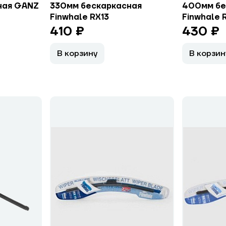
ная GANZ
330мм бескаркасная
400мм бе
Finwhale RX13
Finwhale 
410 ₽
430 ₽
В корзину
В корзин