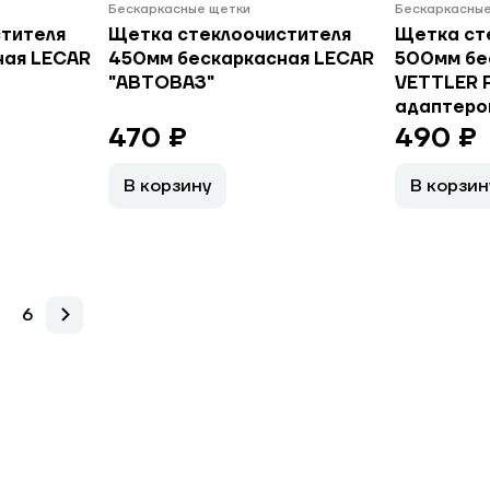
Бескаркасные щетки
Бескаркасные
тителя
Щетка стеклоочистителя
Щетка ст
ная LECAR
450мм бескаркасная LECAR
500мм бе
"АВТОВАЗ"
VETTLER 
адаптеро
470 ₽
490 ₽
В корзину
В корзин
6