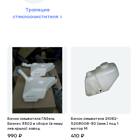
Трапеция
стеклоочистителя
Бачок омывателя ГАЗель
Бачок омывателя 21082-
Бизнес 3302 в сборе (в нишу
5208008-30 (инж.) под 1
лев.крыла) завод.
мотор М
990 ₽
410 ₽