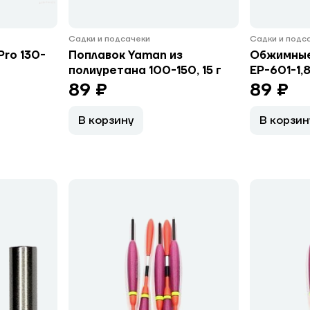
Садки и подсачеки
Садки и подс
ro 130-
Поплавок Yaman из
Обжимные
полиуретана 100-150, 15 г
EP-601-1,
89 ₽
89 ₽
В корзину
В корзин