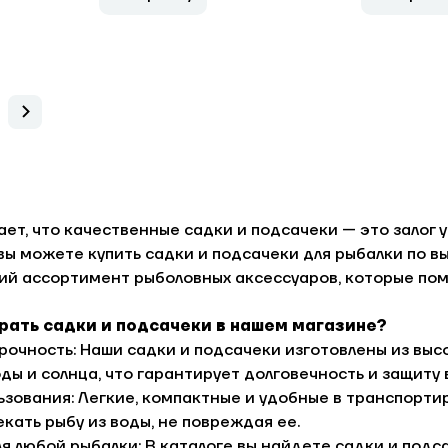
ет, что качественные садки и подсачеки — это залог у
 вы можете купить садки и подсачеки для рыбалки по вы
й ассортимент рыболовных аксессуаров, которые пом
рать садки и подсачеки в нашем магазине?
рочность: Наши садки и подсачеки изготовлены из выс
ы и солнца, что гарантирует долговечность и защиту 
ьзования: Легкие, компактные и удобные в транспорти
кать рыбу из воды, не повреждая ее.
я любой рыбалки: В каталоге вы найдете садки и подс