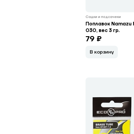
Садки и подсачеки
Поплавок Namazu P
030, вес 3 гр.
79 ₽
В корзину