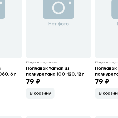
Садки и подсачеки
Садки и подс
з
Поплавок Yaman из
Поплавок 
60, 6 г
полиуретана 100-120, 12 г
полиурета
79 ₽
79 ₽
В корзину
В корзин