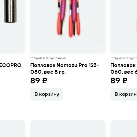
Садки и подсачеки
Садки и подс
 ECOPRO
Поплавок Namazu Pro 123-
Поплавок 
080, вес 8 гр.
060, вес 6
89 ₽
89 ₽
В корзину
В корзин