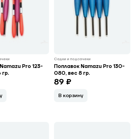
ачеки
Садки и подсачеки
Namazu Pro 123-
Поплавок Namazu Pro 130-
 гр.
080, вес 8 гр.
89 ₽
у
В корзину