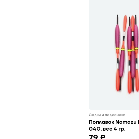
Садки и подсачеки
Поплавок Namazu P
040, вес 4 гр.
79 ₽