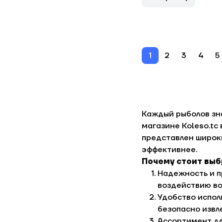
1
2
3
4
5
Каждый рыболов зна
магазине Koleso.tc
представлен широки
эффективнее.
Почему стоит выб
Надежность и п
воздействию вод
Удобство испол
безопасно извле
Ассортимент дл