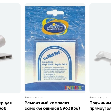
Аксессуары
Аксессуары
р для
Ремонтный комплект
Пружинны
368
самоклеющийся 59631(36)
прямоуго