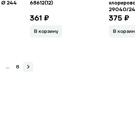
 Ø 244
68612(12)
хлорирован
29040/2
361 ₽
375 ₽
В корзину
В корзин
...
8