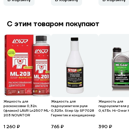
С этим товаром покупают
Жидкость для
Жидкость для
Жидкость для
раскоксовки 0,32л.
гидроусилителя руля
гидроусилителя 
(флакон) LAVR Ln2507 ML-
0,325л. Step Up SP7028
0,473л. Hi-Gea
203 NOVATOR
Герметик и кондиционер
1 260 ₽
765 ₽
390 ₽