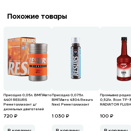
Похожие товары
Присадка 0,05л. ВМПАвто
Присадка 0,075л.
Промывка радиа
4401 RESURS
ВМПАвто 4304 Resurs
0,521л. 3ton ТР-
Реметаллизант д/
Next Реметаллизант
RADIATOR FLUS
дизельных двигателей
720 ₽
1 030 ₽
100 ₽
В корзину
В корзину
В корзину