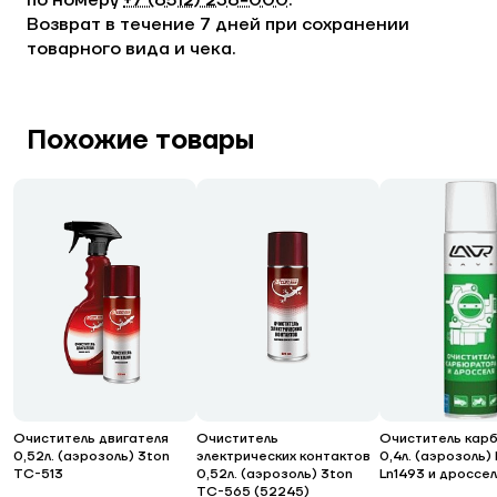
по номеру
+7 (8512) 238−000
.
Возврат в течение 7 дней при сохранении
товарного вида и чека.
Похожие товары
Очиститель двигателя
Очиститель
Очиститель кар
0,52л. (аэрозоль) 3ton
электрических контактов
0,4л. (аэрозоль)
ТС-513
0,52л. (аэрозоль) 3ton
Ln1493 и дроссе
ТС-565 (52245)