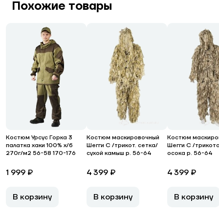
Похожие товары
Костюм Урсус Горка 3
Костюм маскировочный
Костюм маскиро
палатка хаки 100% х/б
Шегги С /трикот. сетка/
Шегги С /трикот
270г/м2 56-58 170-176
сухой камыш р. 56-64
осока р. 56-64
1 999 ₽
4 399 ₽
4 399 ₽
В корзину
В корзину
В корзину