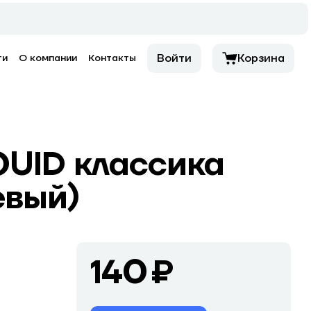
Войти
Корзина
ти
О компании
Контакты
QUID классика
евый)
140 ₽