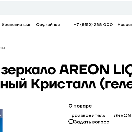
Хранение шин
Оружейная
+7 (8512) 238 000
Новос
ры
 зеркало AREON LI
рный Кристалл (гел
О товаре
Производитель
AREON
Задать вопрос