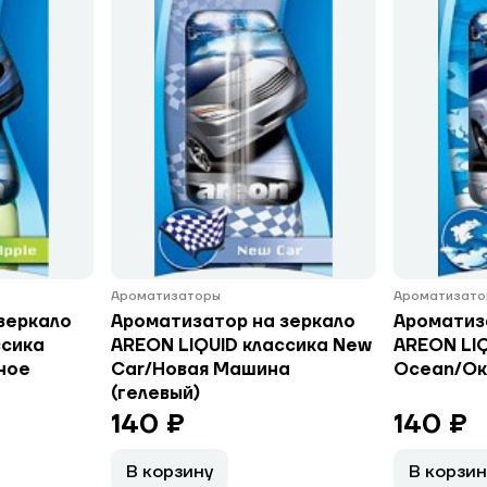
Ароматизаторы
Ароматизато
зеркало
Ароматизатор на зеркало
Ароматиз
ссика
AREON LIQUID классика New
AREON LIQ
ное
Car/Новая Машина
Ocean/Ок
(гелевый)
140 ₽
140 ₽
В корзину
В корзин