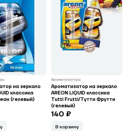
ры
Ароматизаторы
атор на зеркало
Ароматизатор на зеркало
UID классика
AREON LIQUID классика
еан (гелевый)
Tutti Frutti/Тутти Фрутти
(гелевый)
140 ₽
у
В корзину