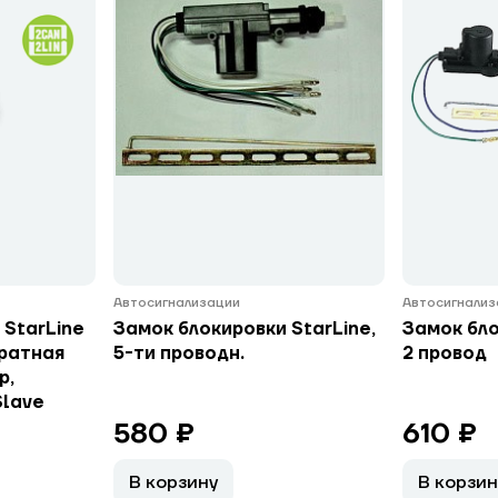
Автосигнализации
Автосигнализ
 StarLine
Замок блокировки StarLine,
Замок бло
братная
5-ти проводн.
2 провод
р,
Slave
580 ₽
610 ₽
В корзину
В корзин