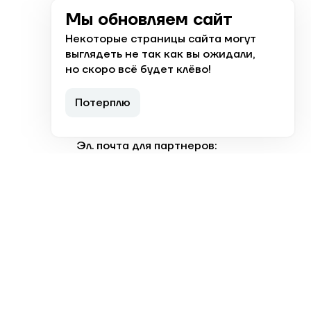
Ответим с 8:00 до 19:00
Мы обновляем сайт
Некоторые страницы сайта могут
Заказать звонок
выглядеть не так как вы ожидали,
но скоро всё будет клёво!
Астрахань, ул. Николая Островского,
Потерплю
148
Эл. почта для партнеров:
b2b@koleso.tc
Политика обработки персональных данных
Согласие на обработку персональных
данных