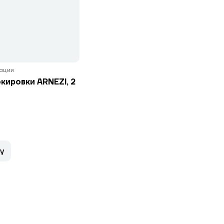
ации
кировки ARNEZI, 2
у