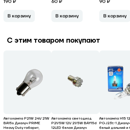
190 ₽
60 ₽
90 ₽
В корзину
В корзину
В корзину
С этим товаром покупают
Автолампа P21W 24V 21W
Автолампа светодиод
Автолампа H15 1
BA15s Диалуч PRIME
P21/5W 12V 21/5W ВАY15d
PGJ23t-1 Диалу
Heavy Duty габарит,
12LED белая Диалуч
белый дальний и