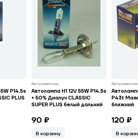
Автолампочки
Автолампочк
55W P14,5s
Автолампа H1 12V 55W P14,5s
Автоламп
SSIC PLUS
+ 50% Диалуч CLASSIC
P43t Маяк
SUPER PLUS белый дальний
ближний
90 ₽
120 ₽
В корзину
В корзин