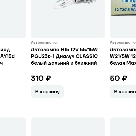
Автолампочки
Автолампочк
диод
Автолампа H15 12V 55/15W
Автоламп
ВАY15d
PGJ23t-1 Диалуч CLASSIC
W21/5W 12
ч
белый дальний и ближний
белая Ма
310 ₽
50 ₽
В корзину
В корзин