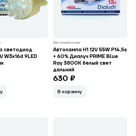
и
Автолампочки
а светодиод
Автолампа H1 12V 55W P14,5s
V W3x16d 9LED
+ 60% Диалуч PRIME Blue
як
Ray 3800K белый свет
дальний
630 ₽
у
В корзину