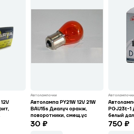
Автолампочки
Автолампочк
 12V
Автолампа PY21W 12V 21W
Автолампа
рит,
BAU15s Диалуч оранж,
PGJ23t-1 
.
поворотники, смещ.ус
белый дал
30 ₽
750 ₽