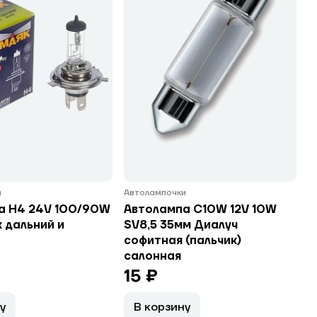
и
Автолампочки
а H4 24V 100/90W
Автолампа C10W 12V 10W
 дальний и
SV8,5 35мм Диалуч
софитная (пальчик)
салонная
15 ₽
у
В корзину