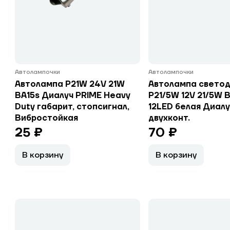
Автолампочки
Автолампочки
Автолампа P21W 24V 21W
Автолампа свето
BA15s Диалуч PRIME Heavy
P21/5W 12V 21/5W 
Duty габарит, стопсигнал,
12LED белая Диалу
Вибростойкая
двухконт.
25 ₽
70 ₽
В корзину
В корзину