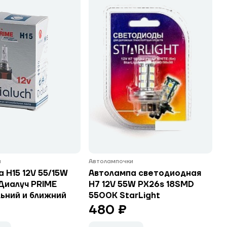
и
Автолампочки
 H15 12V 55/15W
Автолампа светодиодная
Диалуч PRIME
H7 12V 55W PX26s 18SMD
ьний и ближний
5500K StarLight
480 ₽