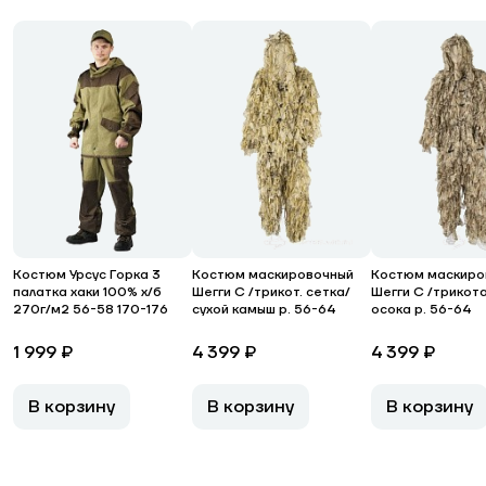
Костюм Урсус Горка 3
Костюм маскировочный
Костюм маскиро
палатка хаки 100% х/б
Шегги С /трикот. сетка/
Шегги С /трикот
270г/м2 56-58 170-176
сухой камыш р. 56-64
осока р. 56-64
1 999 ₽
4 399 ₽
4 399 ₽
В корзину
В корзину
В корзину