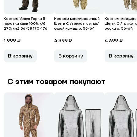
Костюм Урсус Горка 3
Костюм маскировочный
Костюм маскиро
палатка хаки 100% х/б
Шегги С /трикот. сетка/
Шегги С /трикот
270г/м2 56-58 170-176
сухой камыш р. 56-64
осока р. 56-64
1 999 ₽
4 399 ₽
4 399 ₽
В корзину
В корзину
В корзину
С этим товаром покупают