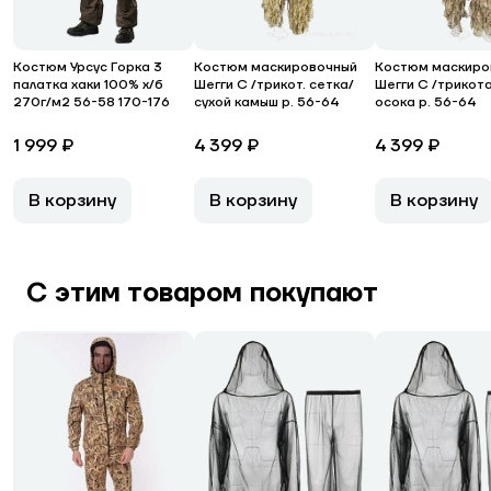
Костюм Урсус Горка 3
Костюм маскировочный
Костюм маскиро
палатка хаки 100% х/б
Шегги С /трикот. сетка/
Шегги С /трикот
270г/м2 56-58 170-176
сухой камыш р. 56-64
осока р. 56-64
1 999 ₽
4 399 ₽
4 399 ₽
В корзину
В корзину
В корзину
С этим товаром покупают