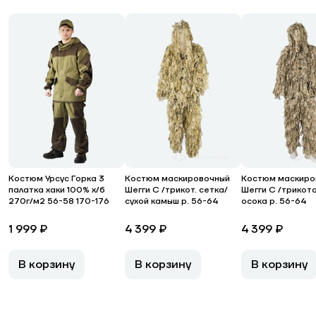
Костюм Урсус Горка 3
Костюм маскировочный
Костюм маскиро
палатка хаки 100% х/б
Шегги С /трикот. сетка/
Шегги С /трикот
270г/м2 56-58 170-176
сухой камыш р. 56-64
осока р. 56-64
1 999 ₽
4 399 ₽
4 399 ₽
В корзину
В корзину
В корзину