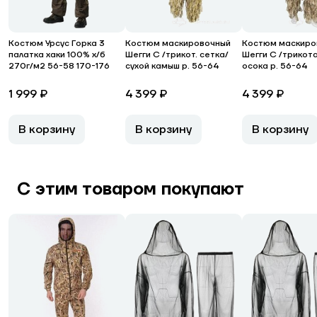
Костюм Урсус Горка 3
Костюм маскировочный
Костюм маскиро
палатка хаки 100% х/б
Шегги С /трикот. сетка/
Шегги С /трикот
270г/м2 56-58 170-176
сухой камыш р. 56-64
осока р. 56-64
1 999 ₽
4 399 ₽
4 399 ₽
В корзину
В корзину
В корзину
С этим товаром покупают