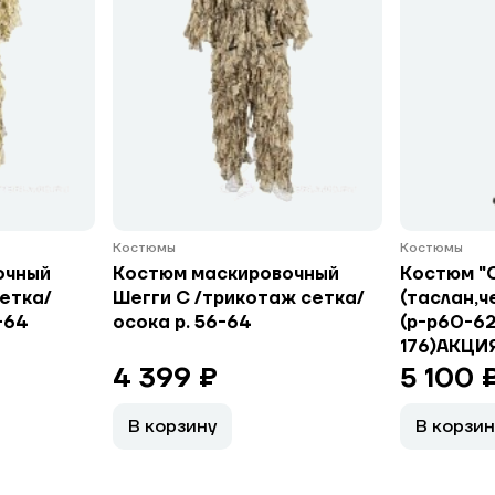
Костюмы
Костюмы
очный
Костюм маскировочный
Костюм "
сетка/
Шегги С /трикотаж сетка/
(таслан,ч
-64
осока р. 56-64
(р-р60-62
176)АКЦИЯ
4 399 ₽
5 100 
В корзину
В корзин