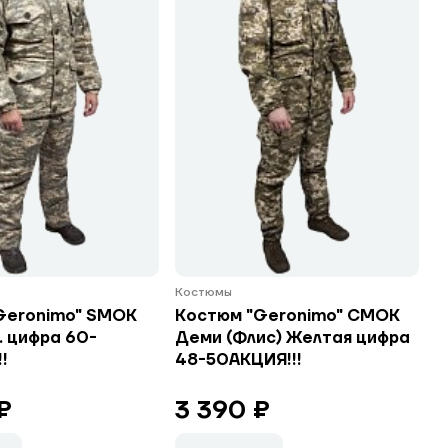
Костюмы
Geronimo" SMOK
Костюм "Geronimo" СМОК
. цифра 60-
Деми (Флис) Желтая цифра
!
48-50АКЦИЯ!!!
₽
3 390 ₽