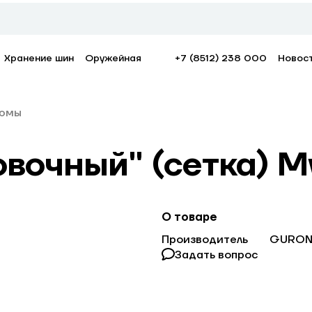
Хранение шин
Оружейная
+7 (8512) 238 000
Новос
юмы
вочный" (сетка) М
О товаре
Производитель
GURO
Задать вопрос