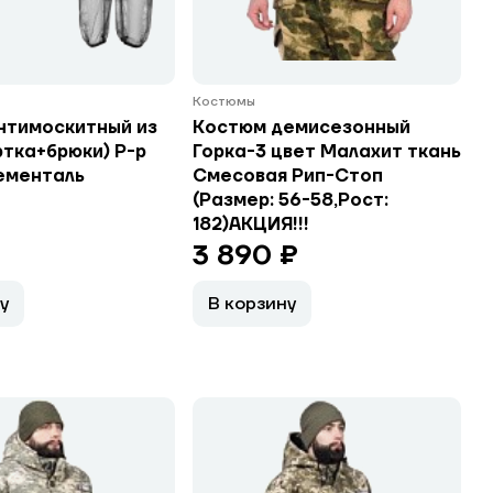
Костюмы
нтимоскитный из
Костюм демисезонный
ртка+брюки) Р-р
Горка-3 цвет Малахит ткань
ементаль
Смесовая Рип-Стоп
(Размер: 56-58,Рост:
182)АКЦИЯ!!!
3 890 ₽
у
В корзину