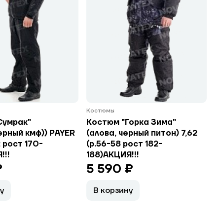
Костюмы
Сумрак"
Костюм "Горка Зима"
ерный кмф)) PAYER
(алова, черный питон) 7,62
 рост 170-
(р.56-58 рост 182-
!!!
188)АКЦИЯ!!!
₽
5 590 ₽
у
В корзину