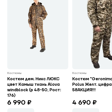
Костюмы
Костюмы
Костюм дем. Никс ЛЮКС
Костюм "Geronim
цвет Камыш ткань Alova
Polus Желт. цифра
windblock (р 48-50, Рост:
58АКЦИЯ!!!
176)
6 990 ₽
4 690 ₽