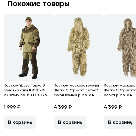
Похожие товары
Костюм Урсус Горка 3
Костюм маскировочный
Костюм маскиро
палатка хаки 100% х/б
Шегги С /трикот. сетка/
Шегги С /трикот
270г/м2 56-58 170-176
сухой камыш р. 56-64
осока р. 56-64
1 999 ₽
4 399 ₽
4 399 ₽
В корзину
В корзину
В корзину