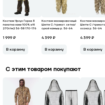
Костюм Урсус Горка 3
Костюм маскировочный
Костюм маскиро
палатка хаки 100% х/б
Шегги С /трикот. сетка/
Шегги С /трикот
270г/м2 56-58 170-176
сухой камыш р. 56-64
осока р. 56-64
1 999 ₽
4 399 ₽
4 399 ₽
В корзину
В корзину
В корзину
С этим товаром покупают