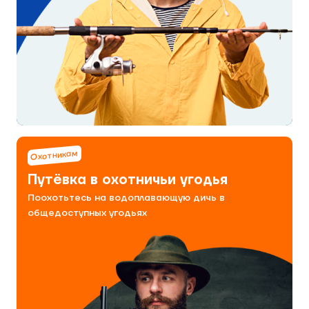
Охотникам
Путёвка в охотничьи угодья
Поохотьтесь на водоплавающую дичь в
общедоступных угодьях