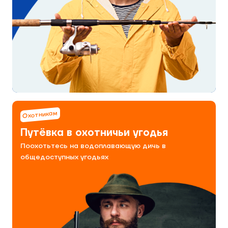
Охотникам
Путёвка в охотничьи угодья
Поохотьтесь на водоплавающую дичь в
общедоступных угодьях