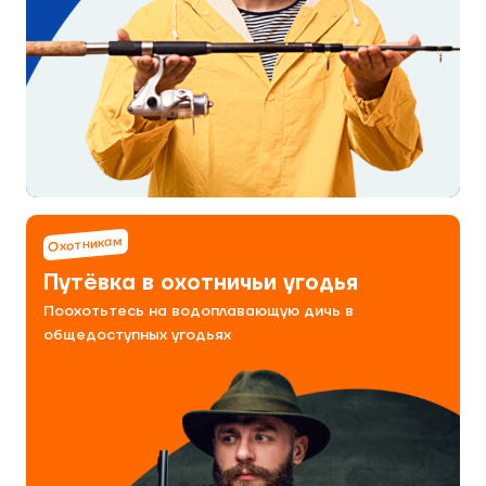
Охотникам
Путёвка в охотничьи угодья
Поохотьтесь на водоплавающую дичь в
общедоступных угодьях