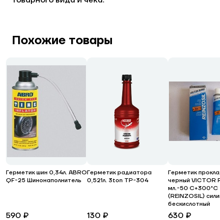
товарного вида и чека.
Похожие товары
Герметик шин 0,34л. ABRO
Герметик радиатора
Герметик прокла
QF-25 Шинонаполнитель
0,521л. 3ton ТР-304
черный VICTOR 
мл.-50 С+300°С
(REINZOSIL) сил
бескислотный
590 ₽
130 ₽
630 ₽