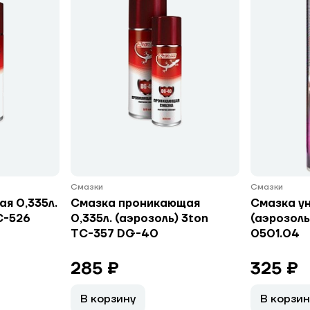
Смазки
Смазки
я 0,335л.
Смазка проникающая
Смазка ун
С-526
0,335л. (аэрозоль) 3ton
(аэрозоль
ТС-357 DG-40
0501.04
285 ₽
325 ₽
В корзину
В корзин