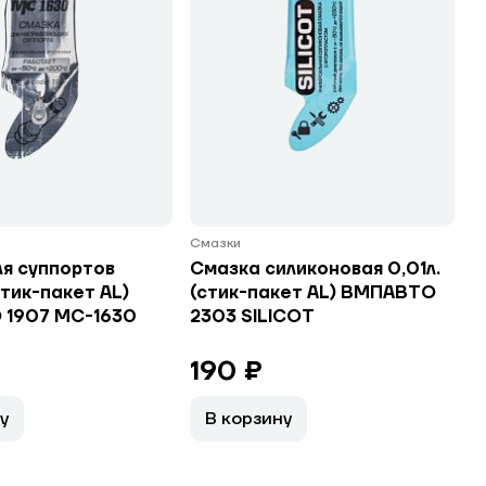
Смазки
ля суппортов
Смазка силиконовая 0,01л.
стик-пакет AL)
(стик-пакет AL) ВМПАВТО
1907 МС-1630
2303 SILICOT
190 ₽
у
В корзину