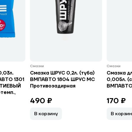
Смазки
Смазки
,03л.
Смазка ШРУС 0,2л. (туба)
Смазка д
АВТО 1301
ВМПАВТО 1804 ШРУС МС
0,005л. (
ЛИТИЕВЫЙ
Противозадирная
ВМПАВТО 
темп.,
490 ₽
170 ₽
В корзину
В корзин