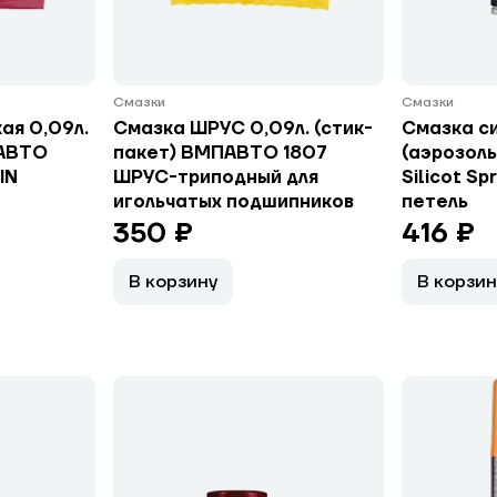
Смазки
Смазки
ая 0,09л.
Смазка ШРУС 0,09л. (стик-
Смазка си
ПАВТО
пакет) ВМПАВТО 1807
(аэрозол
IN
ШРУС-триподный для
Silicot Sp
игольчатых подшипников
петель
350 ₽
416 ₽
В корзину
В корзин