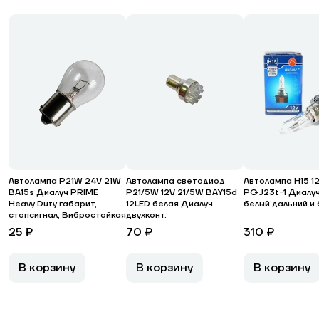
Автолампа P21W 24V 21W
Автолампа светодиод
Автолампа H15 1
BA15s Диалуч PRIME
P21/5W 12V 21/5W ВАY15d
PGJ23t-1 Диалу
Heavy Duty габарит,
12LED белая Диалуч
белый дальний и
стопсигнал, Вибростойкая
двухконт.
25 ₽
70 ₽
310 ₽
В корзину
В корзину
В корзину