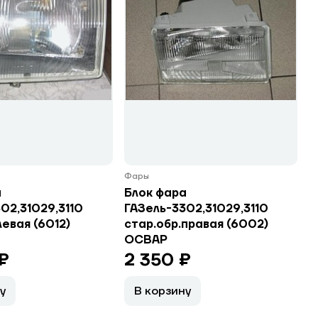
Фары
а
Блок фара
02,31029,3110
ГАЗель-3302,31029,3110
левая (6012)
стар.обр.правая (6002)
ОСВАР
₽
2 350 ₽
у
В корзину