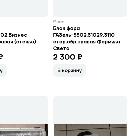
Фары
а
Блок фара
302,Бизнес
ГАЗель-3302,31029,3110
равая (стекло)
стар.обр.правая Формула
Света
₽
2 300 ₽
у
В корзину