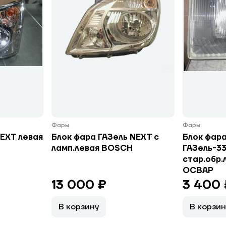
Фары
Фары
NEXT левая
Блок фара ГАЗель NEXT с
Блок фар
ламп.левая BOSCH
ГАЗель-33
стар.обр.
ОСВАР
13 000 ₽
3 400 
В корзину
В корзин