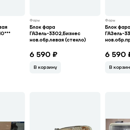
Фары
Фары
вая
Блок фара
Блок фар
0***
ГАЗель-3302,Бизнес
ГАЗель-3
нов.обр.левая (стекло)
нов.обр.п
6 590 ₽
6 590 
В корзину
В корзин