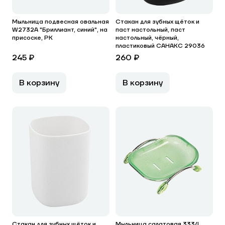
Мыльница подвесная овальная
Стакан для зубных щёток и
W2732A "Бриллиант, синий", на
паст настольный, паст
присоске, РК
настольный, чёрный,
пластиковый САНАКС 29036
245 ₽
260 ₽
В корзину
В корзину
Стакан для зубных щёток и
Мыльница салатовая 333/L