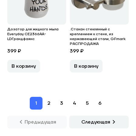
Дозатор для жидкого мыла
.Стакан стеклянный с
Everyday CE2366AA-
креплением к стене, из
LDГрандфаянс
нержавеющей стали, GFmark
РАСПРОДАЖА
399 ₽
399 ₽
В корзину
В корзину
1
2
3
4
5
6
Предыдущая
Следующая