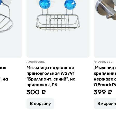
Аксессуары
Аксессуары
ная
Мыльница подвесная
,Мыльница
прямоугольная W2791
крепление
, на
"Бриллиант, синий", на
нержавею
присосках, РК
GFmark 
300 ₽
399 ₽
В корзину
В корзин