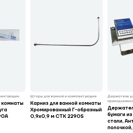
плектующие
Шторы для ванной и комплектующие
Держатели дл
принадлежнос
й комнаты
Карниз для ванной комнаты
Держател
уга
Хромированный Г-образный
бумаги и
90А
0,9х0,9 м СТК 2290S
стали, Ан
полочкой