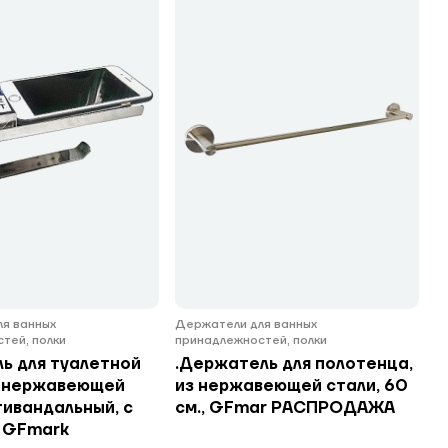
я ванных
Держатели для ванных
тей, полки
принадлежностей, полки
ь для туалетной
.Держатель для полотенца,
з нержавеющей
из нержавеющей стали, 60
тивандальный, с
см., GFmar РАСПРОДАЖА
, GFmark