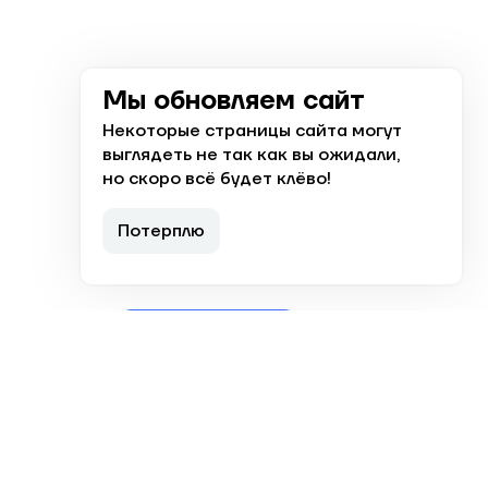
Мы обновляем сайт
Некоторые страницы сайта могут
выглядеть не так как вы ожидали,
но скоро всё будет клёво!
+7 (8512) 238 000
Потерплю
Ответим с 8:00 до 19:00
Заказать звонок
Астрахань, ул. Николая Островского,
148
Эл. почта для партнеров: