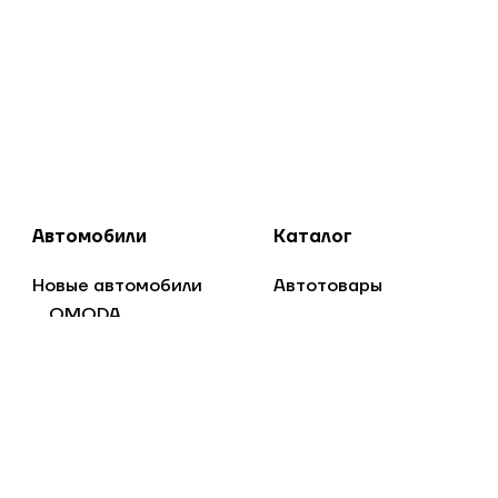
Автомобили
Каталог
Новые автомобили
Автотовары
OMODA
Jaecoo
Дом и сад
Lada
Спорт и отдых
SOLARIS
Стройка и ремонт
Jac
FAW
Jetta