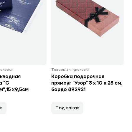
паковки
Товары для упаковки
складная
Коробка подарочная
а "С
прямоуг "Узор" 3 х 10 х 23 см,
",15 х9,5см
бордо 892921
з
Под заказ