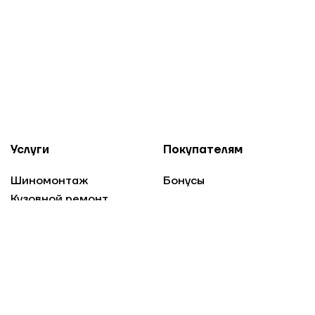
Услуги
Покупателям
Шиномонтаж
Бонусы
Кузовной ремонт
Техобслуживание
Оплата
Проверка
Доставка
аккумуляторов
Гарантия
Хранение шин
О компании
Вакансии