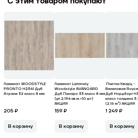
С этим товаром покупают
Ламинат WOODSTYLE
Ламинат Laminely
.Плитка Кварц -
PRONTO H2341 Дуб
Woodstyle AVANGARD
Виниловая Royce
Атрани 32 класс 8 мм
Дуб Панаро 33 класс 8 мм
Дуб Нордборг H
(уп.2,194 кв.м.=10 шт)
класс толщина 3
АКЦИЯ
(2.16 м²) АКЦИЯ
205 ₽
159 ₽
1 249 ₽
В корзину
В корзину
В корзину