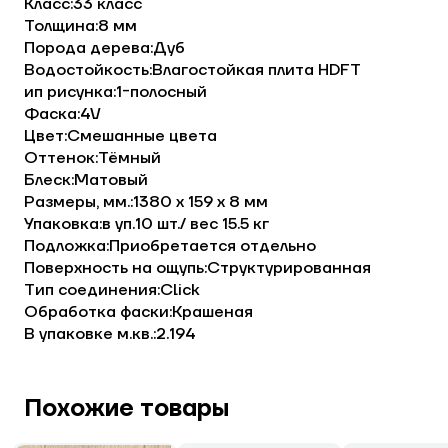
Класс:33 класс
Толщина:8 мм
Порода дерева:Дуб
Водостойкость:Влагостойкая плита HDFТ
ип рисунка:1-полосный
Фаска:4V
Цвет:Смешанные цвета
Оттенок:Тёмный
Блеск:Матовый
Размеры, мм.:1380 х 159 х 8 мм
Упаковка:в уп.10 шт./ вес 15.5 кг
Подложка:Приобретается отдельно
Поверхность на ощупь:Структурированная
Тип соединения:Click
Обработка фаски:Крашеная
В упаковке м.кв.:2.194
Похожие товары