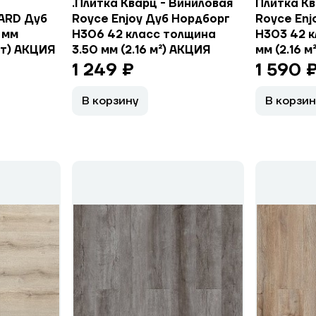
.Плитка Кварц - Виниловая
Плитка Кв
ARD Дуб
Royce Enjoy Дуб Нордборг
Royce Enj
 мм
H306 42 класс толщина
H303 42 к
 шт) АКЦИЯ
3.50 мм (2.16 м²) АКЦИЯ
мм (2.16 м²
1 249 ₽
1 590 
В корзину
В корзин