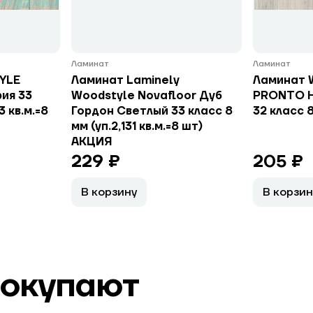
Ламинат
Ламинат
YLE
Ламинат Laminely
Ламинат
ия 33
Woodstyle Novafloor Дуб
PRONTO H
3 кв.м.=8
Гордон Светлый 33 класс 8
32 класс 
мм (уп.2,131 кв.м.=8 шт)
АКЦИЯ
229 ₽
205 ₽
В корзину
В корзин
покупают