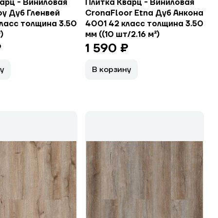
арц - Виниловая
Плитка Кварц - Виниловая
oy Дуб Гленвей
CronaFloor Etna Дуб Анкона
ласс толщина 3.50
4001 42 класс толщина 3.50
)
мм ((10 шт/2.16 м²)
₽
1 590 ₽
у
В корзину