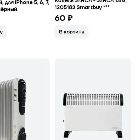
Кабель 2хRCA - 2xRCA 1.8м,
 для iPhone 5, 6, 7,
1205182 Smartbuy ***
 чёрный
60 ₽
у
В корзину