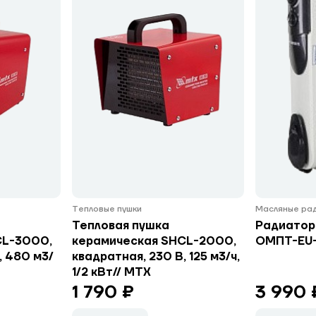
Тепловые пушки
Масляные ра
Тепловая пушка
Радиатор 
CL-3000,
керамическая SHCL-2000,
ОМПТ-EU-
, 480 м3/
квадратная, 230 В, 125 м3/ч,
1/2 кВт// MTX
1 790 ₽
3 990 