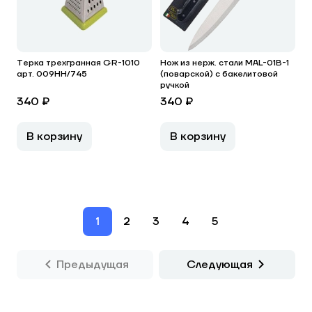
Терка трехгранная GR-1010
Нож из нерж. стали MAL-01B-1
арт. 009HH/745
(поварской) с бакелитовой
ручкой
340 ₽
340 ₽
В корзину
В корзину
1
2
3
4
5
Предыдущая
Следующая