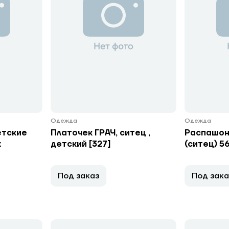
Одежда
Одежда
етские
Платочек ГРАЧ, ситец ,
Распашонк
к
детский [327]
(ситец) 5
Под заказ
Под зака