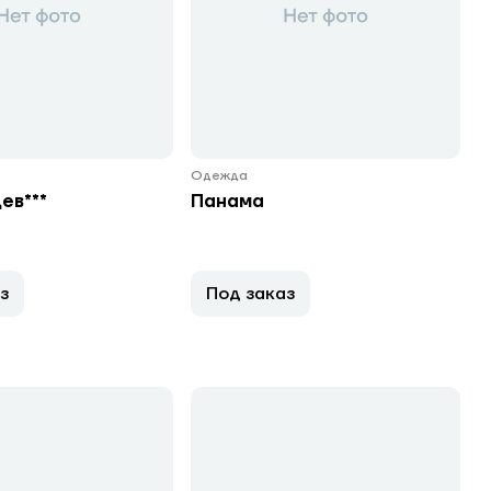
Одежда
ев***
Панама
з
Под заказ