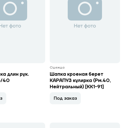
Одежда
а длин рук.
Шапка кроеная берет
6/40
КАРАПУЗ кулирка (Рм.40,
Нейтральный) [КК1-91]
з
Под заказ