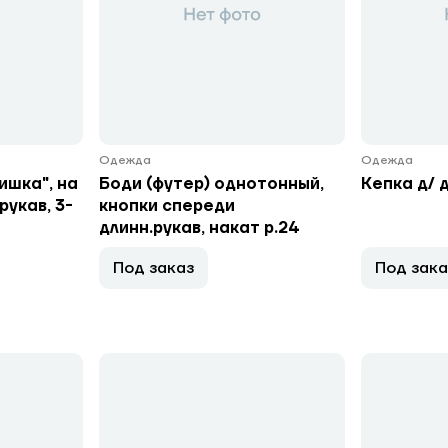
Одежда
Одежда
ишка", на
Боди (футер) однотонный,
Кепка д/ д
рукав, 3-
кнопки спереди
длинн.рукав, накат р.24
Под заказ
Под зака