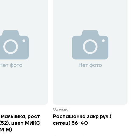
Одежда
 мальчика, рост
Распашонка закр руч.(
(52), цвет МИКС
ситец) 56-40
1М_М)